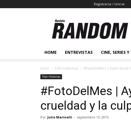
Registrarse / Unirse
Revista
Random
2.0
HOME
ENTREVISTAS
CINE, SERIES Y
Inicio
Foto Historias
#FotoDelMes | Aylan Kurdi: l
Foto Historias
#FotoDelMes | Ay
crueldad y la cul
Por
Julio Marinelli
-
septiembre 13, 2015