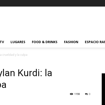
 TV
LUGARES
FOOD & DRINKS
FASHION
ESPACIO R
a crueldad y la culpa
lan Kurdi: la
pa
1198
0