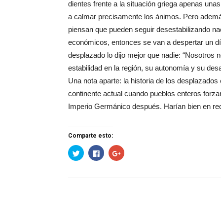
dientes frente a la situación griega apenas un
a calmar precisamente los ánimos. Pero además 
piensan que pueden seguir desestabilizando na
económicos, entonces se van a despertar un día
desplazado lo dijo mejor que nadie: “Nosotros n
estabilidad en la región, su autonomía y su desa
Una nota aparte: la historia de los desplazados 
continente actual cuando pueblos enteros forza
Imperio Germánico después. Harían bien en recor
Comparte esto:
Haz
Haz
Haz
clic
clic
clic
para
para
para
compartir
compartir
compartir
en
en
en
Twitter
Facebook
Google+
(Se
(Se
(Se
abre
abre
abre
en
en
en
una
una
una
ventana
ventana
ventana
nueva)
nueva)
nueva)