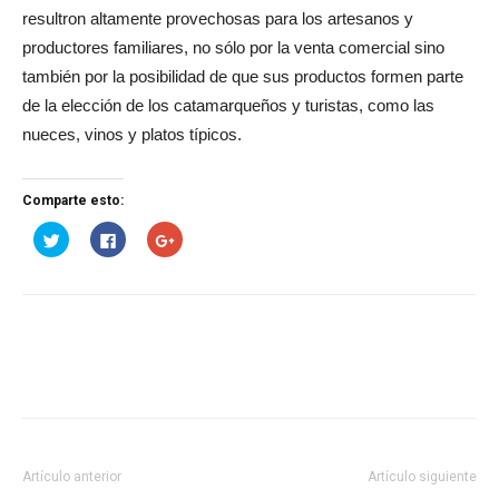
resultron altamente provechosas para los artesanos y
productores familiares, no sólo por la venta comercial sino
también por la posibilidad de que sus productos formen parte
de la elección de los catamarqueños y turistas, como las
nueces, vinos y platos típicos.
Comparte esto:
Haz
Haz
Haz
clic
clic
clic
para
para
para
compartir
compartir
compartir
en
en
en
Twitter
Facebook
Google+
(Se
(Se
(Se
abre
abre
abre
en
en
en
una
una
una
ventana
ventana
ventana
nueva)
nueva)
nueva)
Artículo anterior
Artículo siguiente