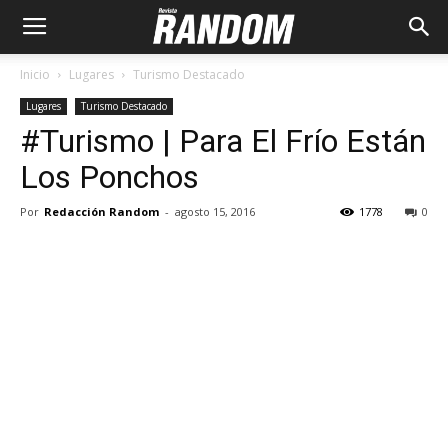
Inicio
Lugares
Turismo Destacado
Lugares
Turismo Destacado
#Turismo | Para El Frío Están
Los Ponchos
Por
Redacción Random
-
agosto 15, 2016
1778
0