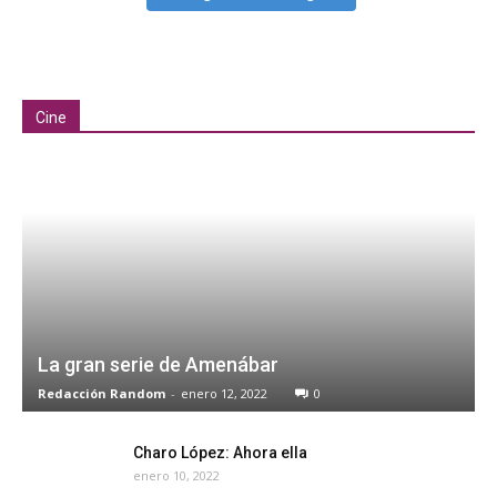
Cine
La gran serie de Amenábar
Redacción Random
-
enero 12, 2022
0
Charo López: Ahora ella
enero 10, 2022