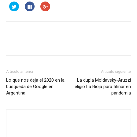
Haz
Haz
Haz
clic
clic
clic
para
para
para
compartir
compartir
compartir
en
en
en
Twitter
Facebook
Google+
(Se
(Se
(Se
abre
abre
abre
en
en
en
una
una
una
ventana
ventana
ventana
nueva)
nueva)
nueva)
Artículo anterior
Artículo siguiente
Lo que nos deja el 2020 en la
La dupla Moldavsky-Aruzzi
búsqueda de Google en
eligió La Rioja para filmar en
Argentina
pandemia