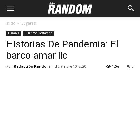
Inicio
Lugares
Lugares
Turismo Destacado
Historias De Pandemia: El
barco amarillo
Por
Redacción Random
-
diciembre 10, 2020
1269
0