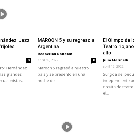
rnández: Jazz
MAROON 5 y su regreso a
El Olimpo de l
rijoles
Argentina
Teatro riojan
alto
Redacción Random
abril 18, 2022
Julio Marinelli
0
0
abril 13, 2022
gro” Hernández
Maroon 5 regresó a nuestro
 más grandes
país y se presentó en una
Surgida del peq
rcusionistas...
noche de...
independiente p
circuito de teatro
el...