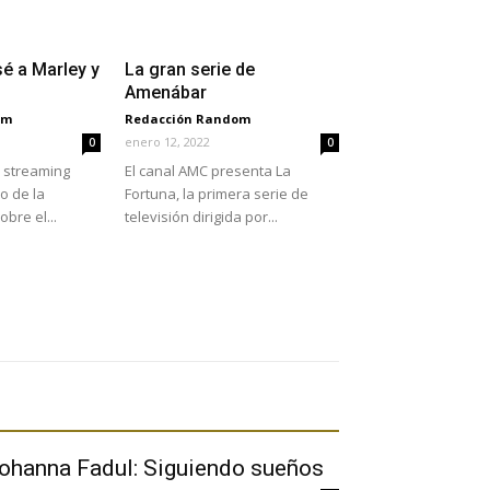
é a Marley y
La gran serie de
Amenábar
om
Redacción Random
enero 12, 2022
0
0
 streaming
El canal AMC presenta La
o de la
Fortuna, la primera serie de
bre el...
televisión dirigida por...
ohanna Fadul: Siguiendo sueños