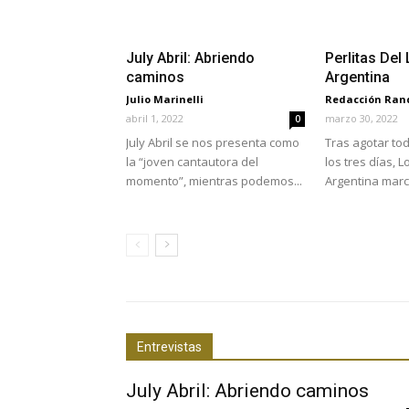
July Abril: Abriendo
Perlitas Del
caminos
Argentina
Julio Marinelli
Redacción Ra
abril 1, 2022
marzo 30, 2022
0
July Abril se nos presenta como
Tras agotar tod
la “joven cantautora del
los tres días, 
momento”, mientras podemos...
Argentina marcó
Entrevistas
July Abril: Abriendo caminos