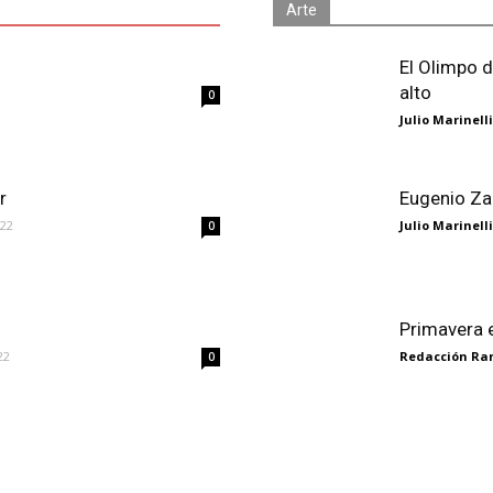
Arte
El Olimpo d
alto
0
Julio Marinelli
r
Eugenio Zan
022
Julio Marinelli
0
Primavera e
22
Redacción R
0