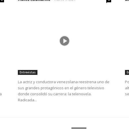
Entrevistas
E
La actriz y conductora venezolana reestrena uno de
Po
sus grandes protagónicos en el género televisivo
al
a
donde consolidó su carrera: la telenovela.
se
Radicada...