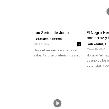
Las Series de Junio
El Negro He
con arroz y f
Redacción Random
junio 4, 2022
Ivan Gramajo
0
mayo 16, 2022
Llega el viernes y el cuerpo lo
sabe. Pero su preferís no salir...
Horacio “el ne
es uno de los
bateristas y pe