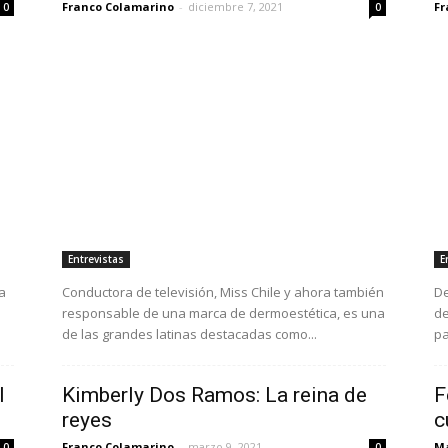
Franco Colamarino
-
diciembre 7, 2021
Fr
0
0
Entrevistas
E
a
Conductora de televisión, Miss Chile y ahora también
De
responsable de una marca de dermoestética, es una
de
de las grandes latinas destacadas como...
pa
l
Kimberly Dos Ramos: La reina de
F
reyes
c
Franco Colamarino
-
marzo 9, 2021
Ma
0
0