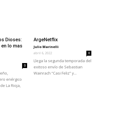
os Dioses:
ArgeNetflix
o en lo mas
Julio Marinelli
abril 6, 2022
0
Llega la segunda temporada del
0
exitoso envío de Sebastian
ueño,
Wainrach “Casi Feliz” y...
ero enérgico
 de La Rioja,