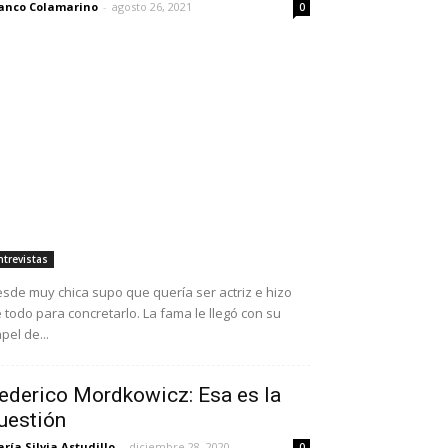
anco Colamarino
-
agosto 26, 2021
0
ntrevistas
sde muy chica supo que quería ser actriz e hizo
 todo para concretarlo. La fama le llegó con su
pel de...
ederico Mordkowicz: Esa es la
uestión
ría Silvia Astudillo
-
diciembre 28, 2020
0