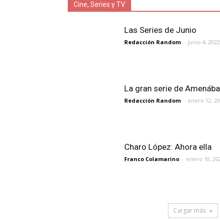
Cine, Series y TV
Las Series de Junio
Redacción Random
-
junio 4, 2022
La gran serie de Amenába
Redacción Random
-
enero 12, 2
Charo López: Ahora ella
Franco Colamarino
-
enero 10, 20
Cargar más