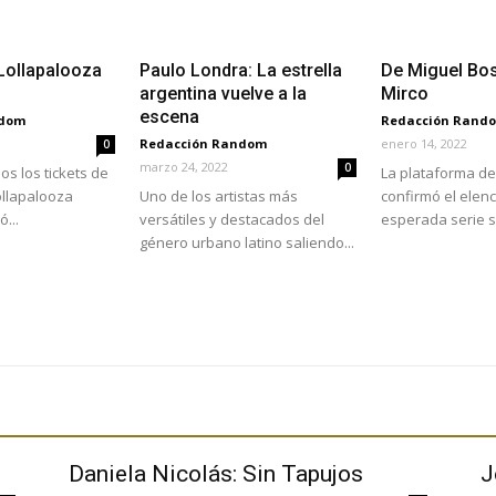
 Lollapalooza
Paulo Londra: La estrella
De Miguel Bos
argentina vuelve a la
Mirco
escena
ndom
Redacción Rand
Redacción Random
enero 14, 2022
0
marzo 24, 2022
0
os los tickets de
La plataforma de
Lollapalooza
Uno de los artistas más
confirmó el elenc
...
versátiles y destacados del
esperada serie so
género urbano latino saliendo...
Daniela Nicolás: Sin Tapujos
J