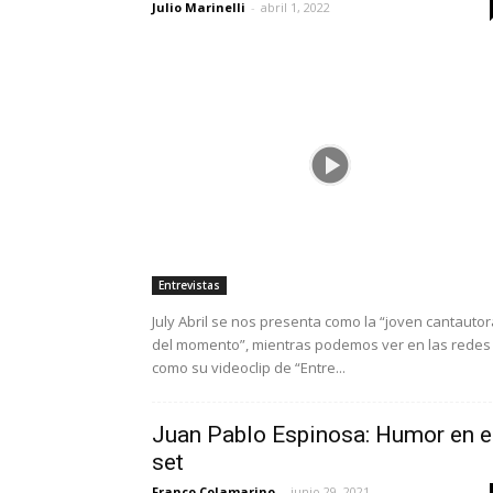
Julio Marinelli
-
abril 1, 2022
Entrevistas
July Abril se nos presenta como la “joven cantautor
del momento”, mientras podemos ver en las redes
como su videoclip de “Entre...
Juan Pablo Espinosa: Humor en e
set
Franco Colamarino
-
junio 29, 2021