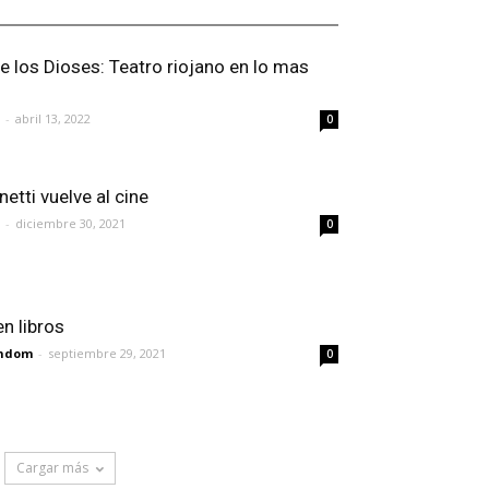
e los Dioses: Teatro riojano en lo mas
-
abril 13, 2022
0
etti vuelve al cine
-
diciembre 30, 2021
0
n libros
andom
-
septiembre 29, 2021
0
Cargar más