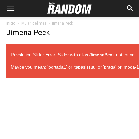
Inicio
Mujer del mes
Jimena Peck
Jimena Peck
Revolution Slider Error: Slider with alias
JimenaPeck
not found.
Maybe you mean: 'portada1' or 'tapasissuu' or 'praga' or 'moda-106