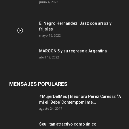
junio 4, 2022
El Negro Hernández: Jazz con arroz y
frijoles
mayo 16, 2022
MAROON 5 y su regreso a Argentina
abril 18, 2022
MENSAJES POPULARES
#MujerDelMes | Eleonora Perez Caressi: “A
mi el ‘Bebe’ Contempomi me...
agosto 24, 2017
Seul: tan atractivo como único