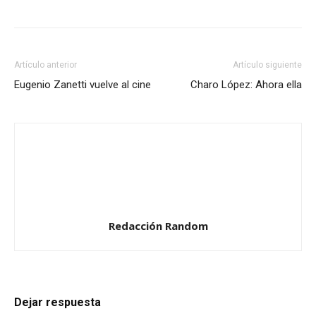
nueva)
nueva)
nueva)
Artículo anterior
Artículo siguiente
Eugenio Zanetti vuelve al cine
Charo López: Ahora ella
Redacción Random
Dejar respuesta