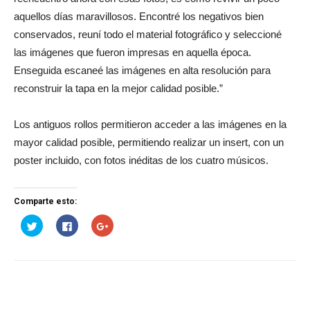
aquellos días maravillosos. Encontré los negativos bien
conservados, reuní todo el material fotográfico y seleccioné
las imágenes que fueron impresas en aquella época.
Enseguida escaneé las imágenes en alta resolución para
reconstruir la tapa en la mejor calidad posible.”
Los antiguos rollos permitieron acceder a las imágenes en la
mayor calidad posible, permitiendo realizar un insert, con un
poster incluido, con fotos inéditas de los cuatro músicos.
Comparte esto:
Haz
Haz
Haz
clic
clic
clic
para
para
para
compartir
compartir
compartir
en
en
en
Twitter
Facebook
Google+
(Se
(Se
(Se
abre
abre
abre
en
en
en
una
una
una
ventana
ventana
ventana