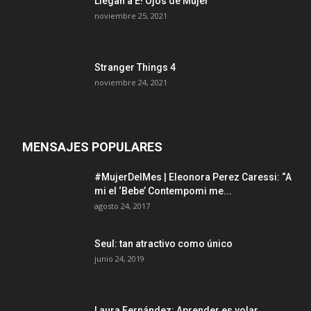
Llegan a E! Ojos de Mujer
noviembre 25, 2021
Stranger Things 4
noviembre 24, 2021
MENSAJES POPULARES
#MujerDelMes | Eleonora Perez Caressi: “A
mi el ‘Bebe’ Contempomi me...
agosto 24, 2017
Seul: tan atractivo como único
junio 24, 2019
Laura Fernández: Aprender es volar