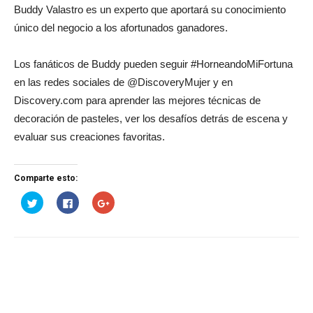
Buddy Valastro es un experto que aportará su conocimiento
único del negocio a los afortunados ganadores.
Los fanáticos de Buddy pueden seguir #HorneandoMiFortuna
en las redes sociales de @DiscoveryMujer y en
Discovery.com para aprender las mejores técnicas de
decoración de pasteles, ver los desafíos detrás de escena y
evaluar sus creaciones favoritas.
Comparte esto:
Haz
Haz
Haz
clic
clic
clic
para
para
para
compartir
compartir
compartir
en
en
en
Twitter
Facebook
Google+
(Se
(Se
(Se
abre
abre
abre
en
en
en
una
una
una
ventana
ventana
ventana
nueva)
nueva)
nueva)