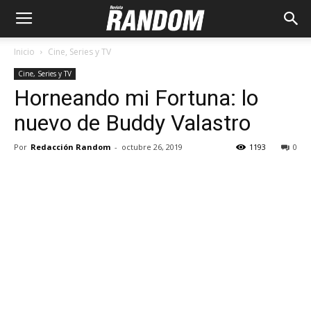
Inicio
Cine, Series y TV
Cine, Series y TV
Horneando mi Fortuna: lo
nuevo de Buddy Valastro
Por
Redacción Random
-
octubre 26, 2019
1193
0