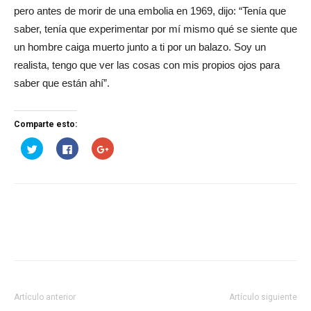
pero antes de morir de una embolia en 1969, dijo: “Tenía que
saber, tenía que experimentar por mí mismo qué se siente que
un hombre caiga muerto junto a ti por un balazo. Soy un
realista, tengo que ver las cosas con mis propios ojos para
saber que están ahí”.
Comparte esto:
Haz
Haz
Haz
clic
clic
clic
para
para
para
compartir
compartir
compartir
en
en
en
Twitter
Facebook
Google+
(Se
(Se
(Se
abre
abre
abre
en
en
en
una
una
una
ventana
ventana
ventana
nueva)
nueva)
nueva)
Artículo anterior
Artículo siguiente