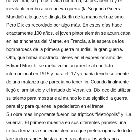
de Weimar, su profusa vida nocturna, su decadencia y el
inevitable rumbo a una nueva guerra (la Segunda Guerra
Mundial) a la que se dirigía Berlín de la mano del nazismo.
Pero Dix es recordado por algo más. En estos días hace
exactamente 100 años, el joven pintor alemán se acurrucaba
en las trincheras del Marne, en Francia, a la espera de los
bombardeos de la primera guerra mundial, la gran guerra.
Otto, que había mostrado interés en el expresionismo de
Edvard Munch, se metió voluntariamente al conflicto
internacional en 1915 y para el ´17 ya había tenido suficiente
de una matanza que parecía no tener fin. Cuando finalmente
llegó el armisticio y el tratado de Versalles, Dix decidió utilizar
su talento para mostrarle al mundo lo que significó la guerra,
para él y para quienes la padecieron en el frente.
Su obra más importante fueron los trípticos “Metrópolis” y “La
Guerra”. El primero muestra en sus diferentes paneles una
crítica feroz a la sociedad alemana que prefería ignorarlo todo
lanzando grandes fiestas mientras afuera los veteranos