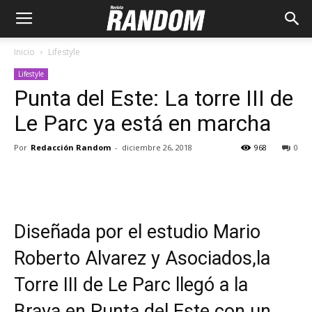
Inicio
Lifestyle
Lifestyle
Punta del Este: La torre III de
Le Parc ya está en marcha
Por
Redacción Random
-
diciembre 26, 2018
968
0
Diseñada por el estudio Mario
Roberto Alvarez y Asociados,la
Torre III de Le Parc llegó a la
Brava en Punta del Este con un