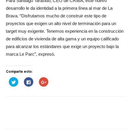
Para Santiago Tarasido, CEO de CRIBA, este nuevo
desarrollo le da identidad a la primera línea al mar de La
Brava. “Disfrutamos mucho de construir este tipo de
proyectos que exigen un alto nivel de terminación para un
target muy exigente. Tenemos experiencia en la construcción
de edificios de vivienda de alta gama y un equipo calificado
para alcanzar los estándares que exige un proyecto bajo la
marca Le Parc”, expresó.
Comparte esto:
Haz
Haz
Haz
clic
clic
clic
para
para
para
compartir
compartir
compartir
en
en
en
Twitter
Facebook
Google+
(Se
(Se
(Se
abre
abre
abre
en
en
en
una
una
una
ventana
ventana
ventana
nueva)
nueva)
nueva)