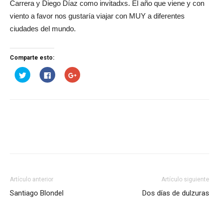
Carrera y Diego Díaz como invitadxs. El año que viene y con
viento a favor nos gustaría viajar con MUY a diferentes
ciudades del mundo.
Comparte esto:
Haz
Haz
Haz
clic
clic
clic
para
para
para
compartir
compartir
compartir
en
en
en
Twitter
Facebook
Google+
(Se
(Se
(Se
abre
abre
abre
en
en
en
una
una
una
ventana
ventana
ventana
nueva)
nueva)
nueva)
Artículo anterior
Artículo siguiente
Santiago Blondel
Dos días de dulzuras