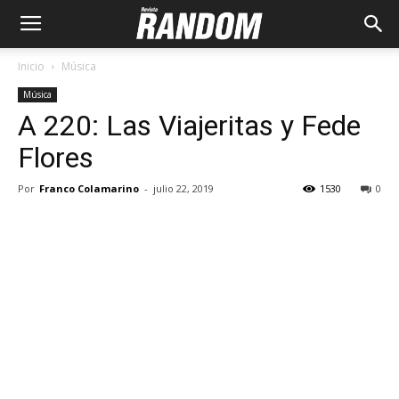
Inicio
Música
Música
A 220: Las Viajeritas y Fede
Flores
Por
Franco Colamarino
-
julio 22, 2019
1530
0