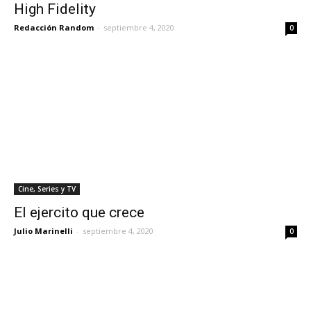
High Fidelity
Redacción Random
-
septiembre 4, 2020
0
Cine, Series y TV
El ejercito que crece
Julio Marinelli
-
septiembre 4, 2020
0