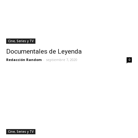
Cine, Series y TV
Documentales de Leyenda
Redacción Random
-
septiembre 7, 2020
0
Cine, Series y TV