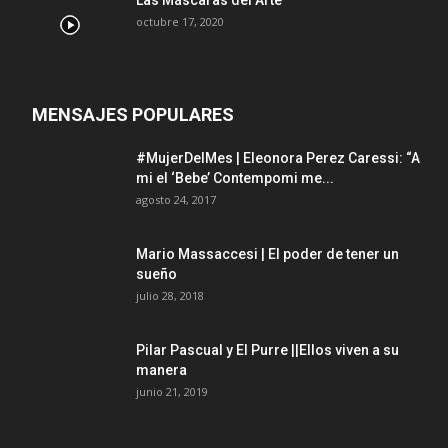
Las Máscaras del Arte
octubre 17, 2020
MENSAJES POPULARES
#MujerDelMes | Eleonora Perez Caressi: “A
mi el ‘Bebe’ Contempomi me...
agosto 24, 2017
Mario Massaccesi | El poder de tener un
sueño
julio 28, 2018
Pilar Pascual y El Purre ||Ellos viven a su
manera
junio 21, 2019