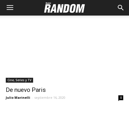
Cine, Series y TV
De nuevo Paris
Julio Marinelli
-
septiembre 16, 2020
0