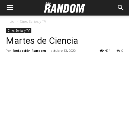
Inicio
Cine, Series y TV
Cine, Series y TV
Martes de Ciencia
Por
Redacción Random
-
octubre 13, 2020
494
0