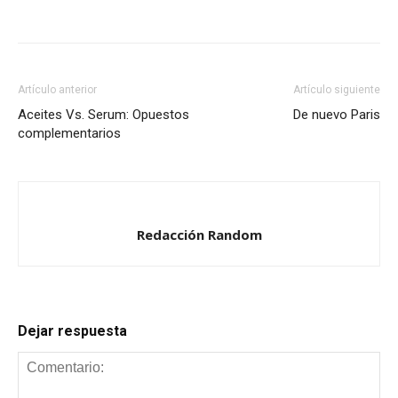
ventana
ventana
ventana
nueva)
nueva)
nueva)
Artículo anterior
Artículo siguiente
Aceites Vs. Serum: Opuestos
De nuevo Paris
complementarios
Redacción Random
Dejar respuesta