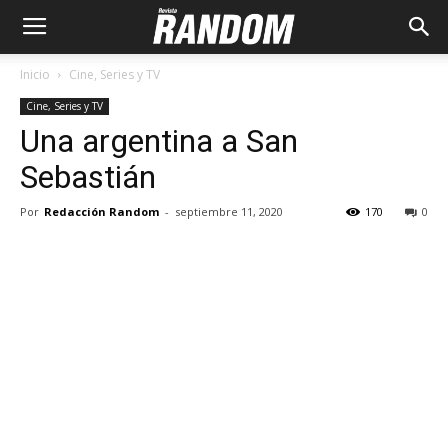
Inicio
Cine, Series y TV
Cine, Series y TV
Una argentina a San
Sebastián
Por
Redacción Random
-
septiembre 11, 2020
170
0