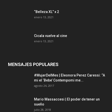
“Belleza XL” x 2
enero 13, 2021
Cicala vuelve al cine
enero 13, 2021
MENSAJES POPULARES
#MujerDelMes | Eleonora Perez Caressi: “A
mi el ‘Bebe’ Contempomi me...
agosto 24, 2017
Mario Massaccesi | El poder de tener un
sueño
julio 28, 2018