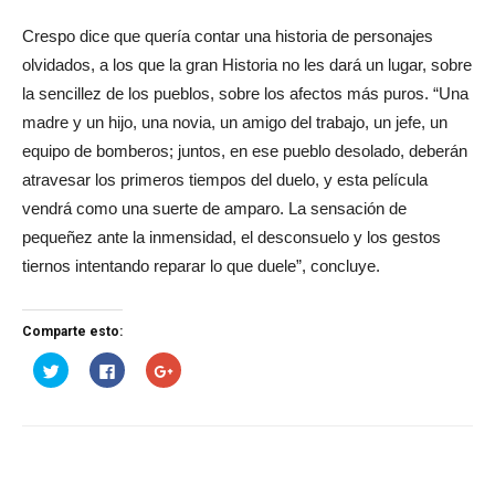
Crespo dice que quería contar una historia de personajes
olvidados, a los que la gran Historia no les dará un lugar, sobre
la sencillez de los pueblos, sobre los afectos más puros. “Una
madre y un hijo, una novia, un amigo del trabajo, un jefe, un
equipo de bomberos; juntos, en ese pueblo desolado, deberán
atravesar los primeros tiempos del duelo, y esta película
vendrá como una suerte de amparo. La sensación de
pequeñez ante la inmensidad, el desconsuelo y los gestos
tiernos intentando reparar lo que duele”, concluye.
Comparte esto:
Haz
Haz
Haz
clic
clic
clic
para
para
para
compartir
compartir
compartir
en
en
en
Twitter
Facebook
Google+
(Se
(Se
(Se
abre
abre
abre
en
en
en
una
una
una