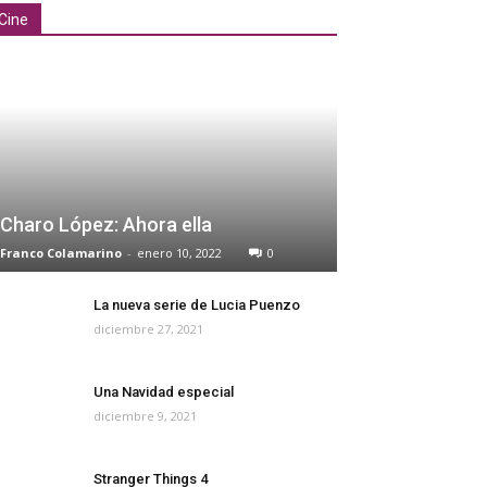
Cine
Charo López: Ahora ella
Franco Colamarino
-
enero 10, 2022
0
La nueva serie de Lucia Puenzo
diciembre 27, 2021
Una Navidad especial
diciembre 9, 2021
Stranger Things 4