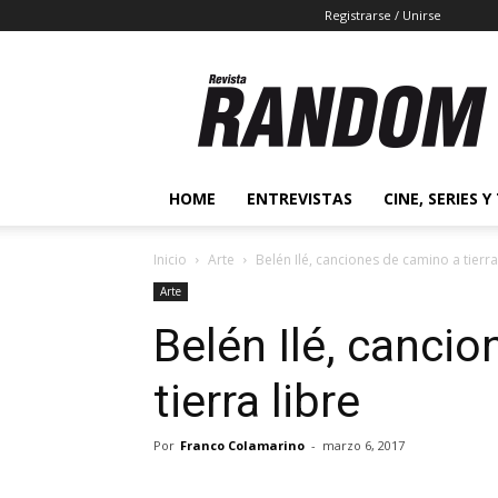
Registrarse / Unirse
Revista
Random
2.0
HOME
ENTREVISTAS
CINE, SERIES Y
Inicio
Arte
Belén Ilé, canciones de camino a tierra
Arte
Belén Ilé, canci
tierra libre
Por
Franco Colamarino
-
marzo 6, 2017