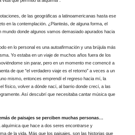
 vida que permitió la alquimia”.
taciones, de las geográficas a latinoamericanas hasta ese
 en la contemplación. ¿Planteás, de alguna forma, el
 un mundo donde algunos vamos demasiado apurados hacia
todo en lo personal es una autoafirmación y una brújula más
isma. Yo estaba en un viaje de muchos años fuera de los
 moviéndome sin parar, pero en un momento me comencé a
enta de que “el verdadero viaje es el retorno” a veces a un
e uno mismo, entonces emprendí el regreso hacia mí, la
 físico, volver a dónde nací, al barrio donde crecí, a las
tegramente. Así descubrí que necesitaba cantar música que
emás de paisajes se perciben muchas personas…
a alquímica que hace a dos seres encontrarse y
ma de la vida. Más que los paisajes, son las historias que