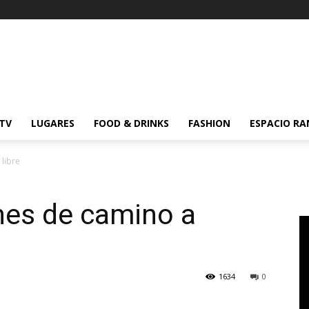
 TV
LUGARES
FOOD & DRINKS
FASHION
ESPACIO R
 libre
ones de camino a
1634
0