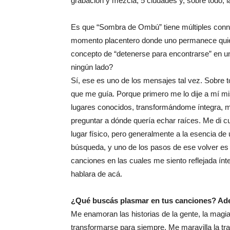
grabación y mezcla, 5 ciudades y, sobre todo, la
Es que “Sombra de Ombú” tiene múltiples conno
momento placentero donde uno permanece quieto
concepto de “detenerse para encontrarse” en
ningún lado?
Sí, ese es uno de los mensajes tal vez. Sobre 
que me guía. Porque primero me lo dije a mí m
lugares conocidos, transformándome íntegra,
preguntar a dónde quería echar raíces. Me di cu
lugar físico, pero generalmente a la esencia d
búsqueda, y uno de los pasos de ese volver es el
canciones en las cuales me siento reflejada ín
hablara de acá.
¿Qué buscás plasmar en tus canciones? Ad
Me enamoran las historias de la gente, la magi
transformarse para siempre. Me maravilla la tra