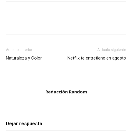
Twitter
Facebook
Google+
(Se
(Se
(Se
abre
abre
abre
en
en
en
una
una
una
ventana
ventana
ventana
nueva)
nueva)
nueva)
Artículo anterior
Artículo siguiente
Naturaleza y Color
Netflix te entretiene en agosto
Redacción Random
Dejar respuesta