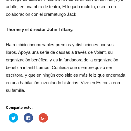
adulto, en una obra de teatro, El legado maldito, escrita en
colaboración con el dramaturgo Jack
Thorne y el director John Tiffany.
Ha recibido innumerables premios y distinciones por sus
libros. Apoya una serie de causas a través de Volant, su
organización benéfica, y es la fundadora de la organización
benéfica infantil Lumos. Confiesa que siempre quiso ser
escritora, y que en ningún otro sitio es más feliz que encerrada
en una habitación inventando historias. Vive en Escocia con
su familia.
Comparte esto:
Haz
Haz
Haz
clic
clic
clic
para
para
para
compartir
compartir
compartir
en
en
en