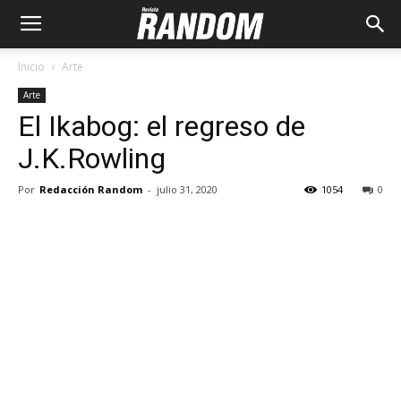
Inicio
Arte
Arte
El Ikabog: el regreso de
J.K.Rowling
Por
Redacción Random
-
julio 31, 2020
1054
0