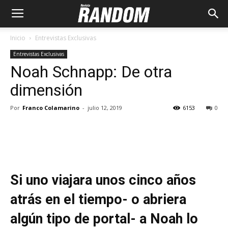
Inicio
Entrevistas Exclusivas
Entrevistas Exclusivas
Noah Schnapp: De otra
dimensión
Por
Franco Colamarino
-
julio 12, 2019
6153
0
Si uno viajara unos cinco años
atrás en el tiempo- o abriera
algún tipo de portal- a Noah lo