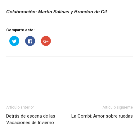
Colaboración: Martin Salinas y Brandon de Cil.
Comparte esto:
Haz
Haz
Haz
clic
clic
clic
para
para
para
compartir
compartir
compartir
en
en
en
Twitter
Facebook
Google+
(Se
(Se
(Se
abre
abre
abre
en
en
en
una
una
una
ventana
ventana
ventana
nueva)
nueva)
nueva)
Artículo anterior
Artículo siguiente
Detrás de escena de las
La Combi: Amor sobre ruedas
Vacaciones de Invierno