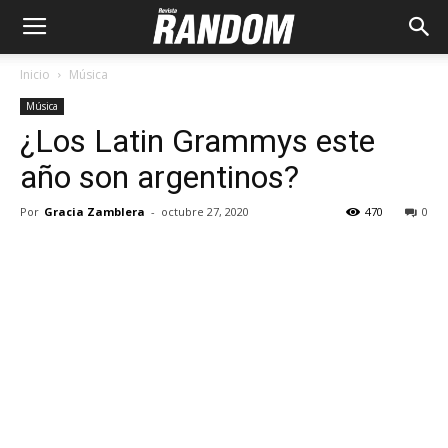
Inicio
Música
Música
¿Los Latin Grammys este
año son argentinos?
Por
Gracia Zamblera
-
octubre 27, 2020
470
0