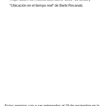
“Ubicación en el tiempo real” de Barbi Recanati.
Estos premios van a ser entregados el 19 de noviembre en la