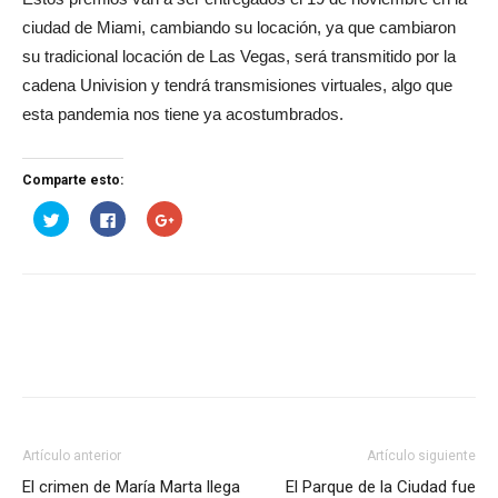
ciudad de Miami, cambiando su locación, ya que cambiaron
su tradicional locación de Las Vegas, será transmitido por la
cadena Univision y tendrá transmisiones virtuales, algo que
esta pandemia nos tiene ya acostumbrados.
Comparte esto:
Haz
Haz
Haz
clic
clic
clic
para
para
para
compartir
compartir
compartir
en
en
en
Twitter
Facebook
Google+
(Se
(Se
(Se
abre
abre
abre
en
en
en
una
una
una
ventana
ventana
ventana
nueva)
nueva)
nueva)
Artículo anterior
Artículo siguiente
El crimen de María Marta llega
El Parque de la Ciudad fue