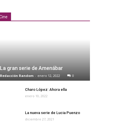
Cine
La gran serie de Amenábar
Redacción Random
-
enero 12, 2022
0
Charo López: Ahora ella
enero 10, 2022
La nueva serie de Lucia Puenzo
diciembre 27, 2021