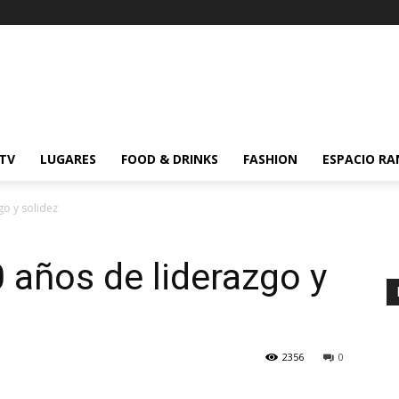
 TV
LUGARES
FOOD & DRINKS
FASHION
ESPACIO R
go y solidez
 años de liderazgo y
2356
0