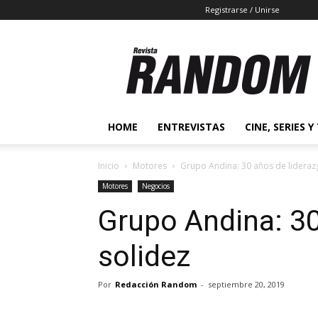
Registrarse / Unirse
Revista
Random
2.0
HOME
ENTREVISTAS
CINE, SERIES Y
Inicio
Motores
Grupo Andina: 30 años de lideraz
Motores
Negocios
Grupo Andina: 30
solidez
Por
Redacción Random
-
septiembre 20, 2019