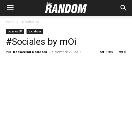
Inicio
Sociales BA
Sociales BA
Socializer
#Sociales by mOi
Por
Redacción Random
-
diciembre 29, 2016
3308
0