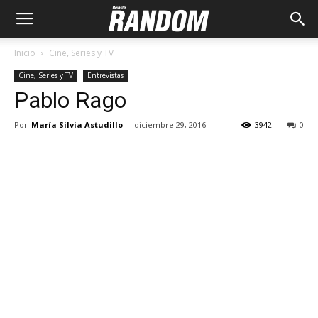
Inicio
Cine, Series y TV
Cine, Series y TV
Entrevistas
Pablo Rago
Por
María Silvia Astudillo
-
diciembre 29, 2016
3942
0