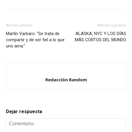
nueva)
nueva)
nueva)
Artículo anterior
Artículo siguiente
Martín Varbaro: “Se trata de
ALASKA, NYC Y LOS DÍAS
compartir y de ser fiel a lo que
MÁS CORTOS DEL MUNDO
uno ama.”
Redacción Random
Dejar respuesta