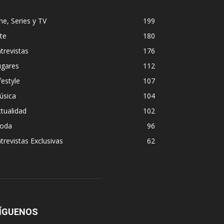
ne, Series y TV
199
te
180
trevistas
176
ugares
112
festyle
107
úsica
104
tualidad
102
oda
96
trevistas Exclusivas
62
ÍGUENOS