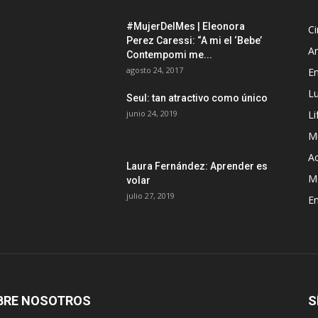
#MujerDelMes | Eleonora
Ci
Perez Caressi: “A mi el ‘Bebe’
Ar
Contempomi me...
agosto 24, 2017
En
L
Seul: tan atractivo como único
junio 24, 2019
Li
M
Ac
Laura Fernández: Aprender es
M
volar
julio 27, 2019
En
BRE NOSOTROS
S