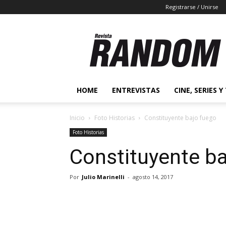
Registrarse / Unirse
Revista
Random
2.0
HOME
ENTREVISTAS
CINE, SERIES Y
Inicio
Foto Historias
Constituyente bajo fuego
Foto Historias
Constituyente ba
Por
Julio Marinelli
-
agosto 14, 2017