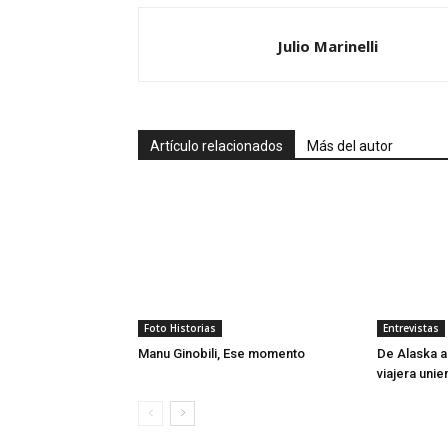
Julio Marinelli
Artículo relacionados
Más del autor
Foto Historias
Entrevistas
Manu Ginobili, Ese momento
De Alaska a 
viajera uni