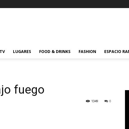
 TV
LUGARES
FOOD & DRINKS
FASHION
ESPACIO R
jo fuego
1349
0