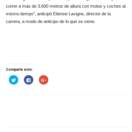
correr a más de 3.600 metros de altura con motos y coches al
mismo tiempo”, anticipó Etienne Lavigne, director de la
carrera, a modo de anticipo de lo que se viene.
Comparte esto:
Haz
Haz
Haz
clic
clic
clic
para
para
para
compartir
compartir
compartir
en
en
en
Twitter
Facebook
Google+
(Se
(Se
(Se
abre
abre
abre
en
en
en
una
una
una
ventana
ventana
ventana
nueva)
nueva)
nueva)