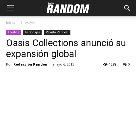
Inicio
Lifestyle
Lifestyle
Personajes
Revista Random
Oasis Collections anunció su
expansión global
Por
Redacción Random
-
mayo 6, 2015
1298
0