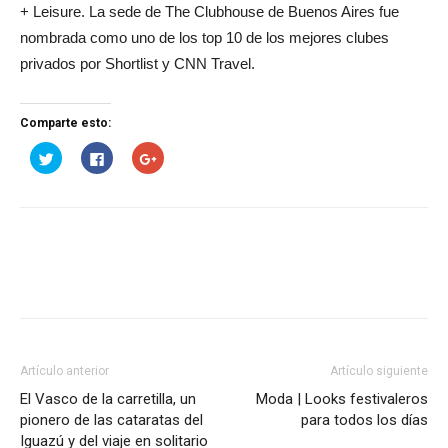
+ Leisure. La sede de The Clubhouse de Buenos Aires fue
nombrada como uno de los top 10 de los mejores clubes
privados por Shortlist y CNN Travel.
Comparte esto:
Haz
Haz
Haz
clic
clic
clic
para
para
para
compartir
compartir
compartir
en
en
en
Twitter
Facebook
Google+
(Se
(Se
(Se
abre
abre
abre
en
en
en
una
una
una
ventana
ventana
ventana
nueva)
nueva)
nueva)
Artículo anterior
Artículo siguiente
El Vasco de la carretilla, un
Moda | Looks festivaleros
pionero de las cataratas del
para todos los días
Iguazú y del viaje en solitario