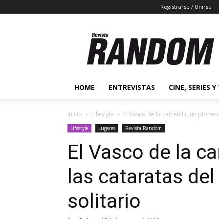
Registrarse / Unirse
Revista
Random
2.0
HOME
ENTREVISTAS
CINE, SERIES Y
Inicio
Lifestyle
El Vasco de la carretilla, un pioner
Lifestyle
Lugares
Revista Random
El Vasco de la ca
las cataratas del
solitario