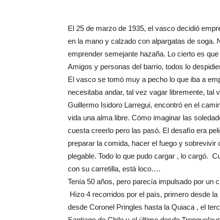
El 25 de marzo de 1935, el vasco decidió empre
en la mano y calzado con alpargatas de soga. 
emprender semejante hazaña. Lo cierto es que h
Amigos y personas del barrio, todos lo despidie
El vasco se tomó muy a pecho lo que iba a emp
necesitaba andar, tal vez vagar libremente, tal 
Guillermo Isidoro Larregui, encontró en el cami
vida una alma libre. Cómo imaginar las soledad
cuesta creerlo pero las pasó. El desafío era pe
preparar la comida, hacer el fuego y sobrevivi
plegable. Todo lo que pudo cargar , lo cargó. C
con su carretilla, está loco….
Tenía 50 años, pero parecía impulsado por un c
Hizo 4 recorridos por el país, primero desde l
desde Coronel Pringles hasta la Quiaca , el ter
Santiago de Chile y el último desde Trenquela