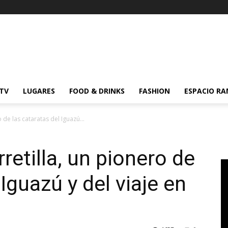
 TV
LUGARES
FOOD & DRINKS
FASHION
ESPACIO R
o de las cataratas del Iguazú...
rretilla, un pionero de
 Iguazú y del viaje en