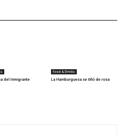
ks
Food & Drinks
sa del Inmigrante
La Hamburguesa se tiñó de rosa