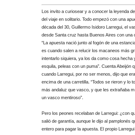
Los invito a curiosear y a conocer la leyenda de
del viaje en solitario. Todo empezó con una ap
década del 30, Guillermo Isidoro Larregui, el v
desde Santa cruz hasta Buenos Aires con una ca
“La apuesta nació junto al fogón de una estanc
es cuando salen a relucir los macaneos más gr
intentarlo siquiera, ya los da como cosa hecha
esquila, peleas con un puma”. Cuenta Abeijón 
cuando Larregui, por no ser menos, dijo que e
encima de una carretilla. “Todos se rieron y lo t
más andaluz que vasco, y que les extrañaba mu
un vasco mentiroso”.
Pero los peones recelaban de Larregui: ¿con qu
salió de garantía, aunque le dijo al pamplonés q
entero para pagar la apuesta. El propio Larregu