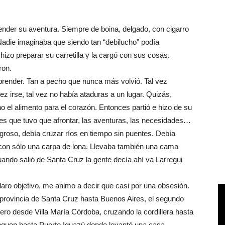
nder su aventura. Siempre de boina, delgado, con cigarro
Nadie imaginaba que siendo tan “debilucho” podía
izo preparar su carretilla y la cargó con sus cosas.
ron.
render. Tan a pecho que nunca más volvió. Tal vez
vez irse, tal vez no había ataduras a un lugar. Quizás,
no el alimento para el corazón. Entonces partió e hizo de su
es que tuvo que afrontar, las aventuras, las necesidades…
ligroso, debía cruzar ríos en tiempo sin puentes. Debía
r con sólo una carpa de lona. Llevaba también una cama
uando salió de Santa Cruz la gente decía ahí va Larregui
laro objetivo, me animo a decir que casi por una obsesión.
a provincia de Santa Cruz hasta Buenos Aires, el segundo
cero desde Villa María Córdoba, cruzando la cordillera hasta
unquen hasta Puerto Iguazú donde levantó una casa