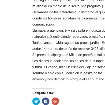
multicolor en medio de la selva. Me pregunto ¿E
Hermanas de las cataratas? Lo llamaron el quij
donde los hombres soñaban heroicamente. Semej
comunicación.
Llamaba la atención, él y su casita en Iguazú d
naturaleza. Siguió siendo reservado, ermitaño, n
Tenía plantas, había regado su propio jardín. 
andar 14 meses, después de recorrer 3423 kiló
31 pares de alpargatas! Miles de porteños salieron 
Los diarios le dedicaron los títulos de sus tap
tumba. El vasco, hizo un culto del viaje en soli
sombra o sólo con su perra en la casita de las
enseño y nos demostró. Porque el ser humano 
Comparte esto:
Haz
Haz
Haz
clic
clic
clic