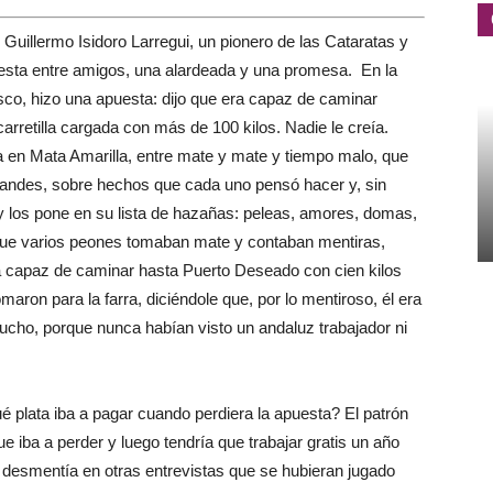
 Guillermo Isidoro Larregui, un pionero de las Cataratas y
uesta entre amigos, una alardeada y una promesa. En la
asco, hizo una apuesta: dijo que era capaz de caminar
rretilla cargada con más de 100 kilos. Nadie le creía.
ia en Mata Amarilla, entre mate y mate y tiempo malo, que
andes, sobre hechos que cada uno pensó hacer y, sin
 y los pone en su lista de hazañas: peleas, amores, domas,
que varios peones tomaban mate y contaban mentiras,
ra capaz de caminar hasta Puerto Deseado con cien kilos
omaron para la farra, diciéndole que, por lo mentiroso, él era
cho, porque nunca habían visto un andaluz trabajador ni
é plata iba a pagar cuando perdiera la apuesta? El patrón
ue iba a perder y luego tendría que trabajar gratis un año
i desmentía en otras entrevistas que se hubieran jugado