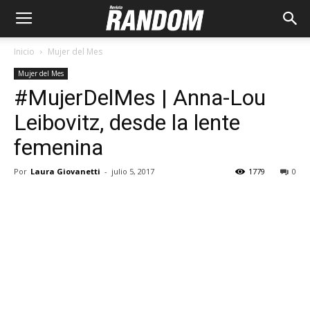
Inicio
Mujer del Mes
Mujer del Mes
#MujerDelMes | Anna-Lou
Leibovitz, desde la lente
femenina
Por
Laura Giovanetti
-
julio 5, 2017
1779
0