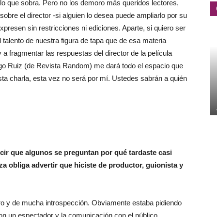
 lo que sobra. Pero no los demoro más queridos lectores,
obre el director -si alguien lo desea puede ampliarlo por su
xpresen sin restricciones ni ediciones. Aparte, si quiero ser
 talento de nuestra figura de tapa que de esa materia
 a fragmentar las respuestas del director de la película
iago Ruiz (de Revista Random) me dará todo el espacio que
sta charla, esta vez no será por mí. Ustedes sabrán a quién
cir que algunos se preguntan por qué tardaste casi
a obliga advertir que hiciste de productor, guionista y
ro y de mucha introspección. Obviamente estaba pidiendo
n un espectador y la comunicación con el público,