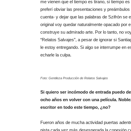
me vienen que el tiempo es tirano, si tiempo es
preferí obviar las presentaciones y preámbulos s
cuenta- y dejar que las palabras de Szifrón se e
original voy quedar naturalmente opacado por el
construye su admirado arte. Por lo tanto, no voy
“Relatos Salvajes”, a pesar de ignorar si Sant
le estoy entregando. Si algo se interrumpe en e
echarle la culpa.
Foto: Gentileza Producción de Relatos Salvajes
Si quiero ser incómodo de entrada puedo de
ocho años en volver con una película. Noblez
escritor en todo este tiempo, ¿no?
Fueron años de mucha actividad puertas adent
pista cada vez más desesperada la conexión co