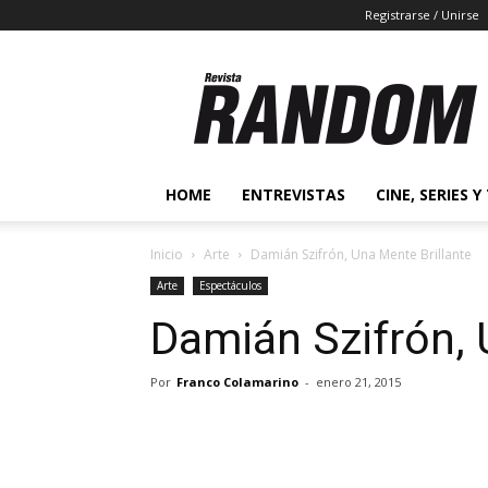
Registrarse / Unirse
Revista
Random
2.0
HOME
ENTREVISTAS
CINE, SERIES Y
Inicio
Arte
Damián Szifrón, Una Mente Brillante
Arte
Espectáculos
Damián Szifrón, 
Por
Franco Colamarino
-
enero 21, 2015