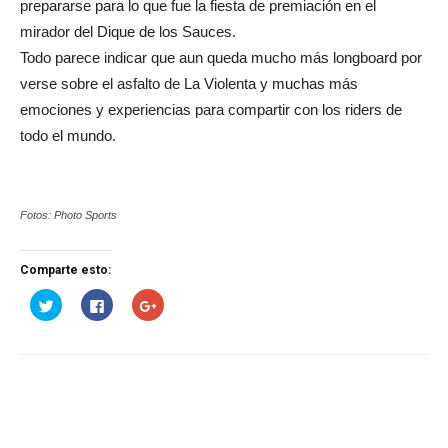
prepararse para lo que fue la fiesta de premiación en el
mirador del Dique de los Sauces.
Todo parece indicar que aun queda mucho más longboard por
verse sobre el asfalto de La Violenta y muchas más
emociones y experiencias para compartir con los riders de
todo el mundo.
Fotos: Photo Sports
Comparte esto:
Haz
Haz
Haz
clic
clic
clic
para
para
para
compartir
compartir
compartir
en
en
en
Twitter
Facebook
Google+
(Se
(Se
(Se
abre
abre
abre
en
en
en
una
una
una
ventana
ventana
ventana
nueva)
nueva)
nueva)