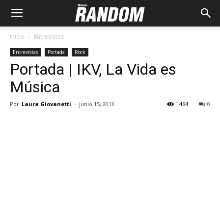
Inicio
Entrevistas
Entrevistas
Portada
Rock
Portada | IKV, La Vida es
Música
Por
Laura Giovanetti
-
junio 15, 2016
1464
0