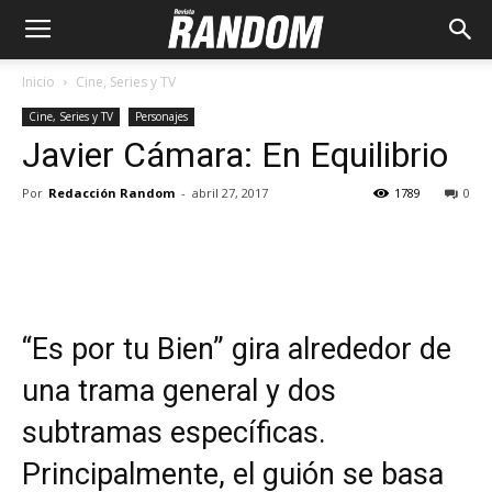
Inicio
Cine, Series y TV
Cine, Series y TV
Personajes
Javier Cámara: En Equilibrio
Por
Redacción Random
-
abril 27, 2017
1789
0
“Es por tu Bien” gira alrededor de
una trama general y dos
subtramas específicas.
Principalmente, el guión se basa