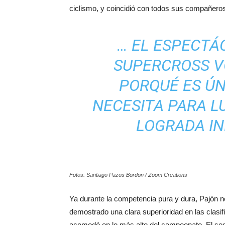
ciclismo, y coincidió con todos sus compañeros
… EL ESPECTÁ
SUPERCROSS V
PORQUÉ ES ÚN
NECESITA PARA L
LOGRADA I
Fotos: Santiago Pazos Bordon / Zoom Creations
Ya durante la competencia pura y dura, Pajón n
demostrado una clara superioridad en las clasific
acomodó en lo más alto del campeonato. El se