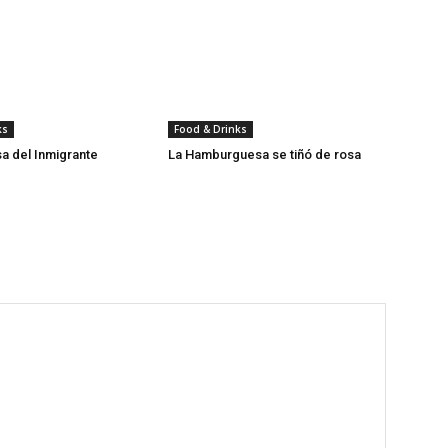
ks
Food & Drinks
sa del Inmigrante
La Hamburguesa se tiñó de rosa