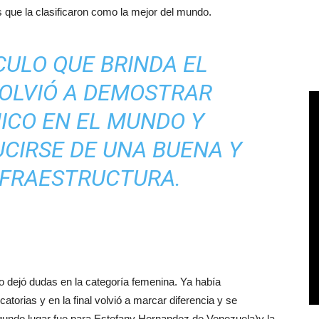
 que la clasificaron como la mejor del mundo.
CULO QUE BRINDA EL
OLVIÓ A DEMOSTRAR
ICO EN EL MUNDO Y
UCIRSE DE UNA BUENA Y
NFRAESTRUCTURA.
o dejó dudas en la categoría femenina. Ya había
atorias y en la final volvió a marcar diferencia y se
gundo lugar fue para Estefany Hernandez de Venezuela)y la