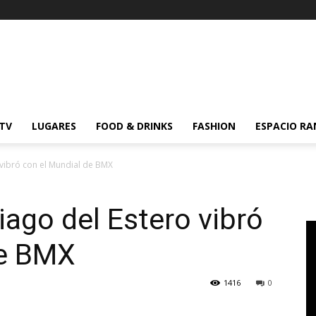
 TV
LUGARES
FOOD & DRINKS
FASHION
ESPACIO R
 vibró con el Mundial de BMX
iago del Estero vibró
de BMX
1416
0