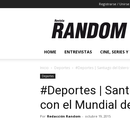
Registrarse / Unirse
Revista
Random
2.0
HOME
ENTREVISTAS
CINE, SERIES Y
Inicio
Deportes
#Deportes | Santiago del Estero
Deportes
#Deportes | Sant
con el Mundial 
Por
Redacción Random
-
octubre 19, 2015