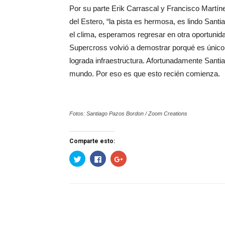
Por su parte Erik Carrascal y Francisco Martín
del Estero, “la pista es hermosa, es lindo Santi
el clima, esperamos regresar en otra oportunid
Supercross volvió a demostrar porqué es único
lograda infraestructura. Afortunadamente Santiag
mundo. Por eso es que esto recién comienza.
Fotos: Santiago Pazos Bordon / Zoom Creations
Comparte esto:
Haz
Haz
Haz
clic
clic
clic
para
para
para
compartir
compartir
compartir
en
en
en
Twitter
Facebook
Google+
(Se
(Se
(Se
abre
abre
abre
en
en
en
una
una
una
ventana
ventana
ventana
nueva)
nueva)
nueva)